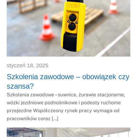
styczeń
18
,
2025
Szkolenia zawodowe – obowiązek czy
szansa?
Szkolenia zawodowe – suwnice, żurawie stacjonarne,
wózki jezdniowe podnośnikowe i podesty ruchome
przejezdne Współczesny rynek pracy wymaga od
pracowników coraz […]