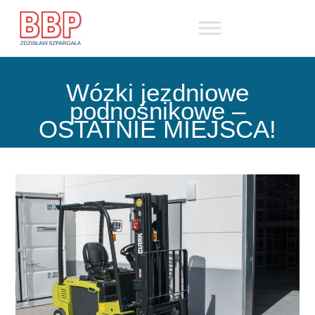
Skip
to
content
Wózki jezdniowe
podnośnikowe –
OSTATNIE MIEJSCA!