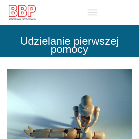
Skip
to
content
Udzielanie pierwszej
pomocy