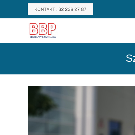
Skip
KONTAKT : 32 238 27 87
to
content
S