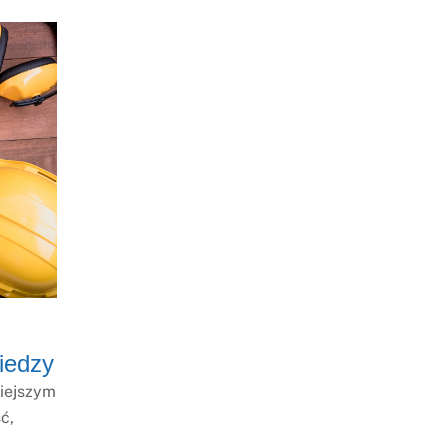
iedzy
niejszym
ć,