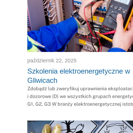
październik
22
,
2025
Szkolenia elektroenergetyczne w
Gliwicach
Zdobądź lub zweryfikuj uprawnienia eksploatacy
i dozorowe (D) we wszystkich grupach energet
G1, G2, G3 W branży elektroenergetycznej istot