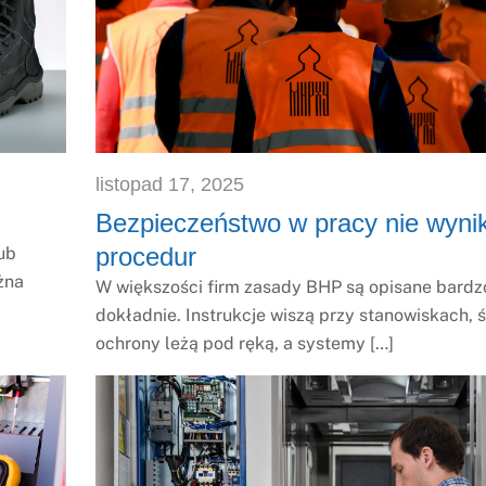
listopad
17
,
2025
Bezpieczeństwo w pracy nie wyni
procedur
lub
żna
W większości firm zasady BHP są opisane bardz
dokładnie. Instrukcje wiszą przy stanowiskach, 
ochrony leżą pod ręką, a systemy […]