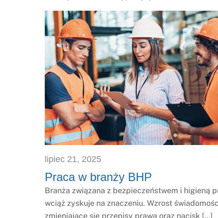
lipiec
21
,
2025
Praca w branży BHP
Branża związana z bezpieczeństwem i higieną p
wciąż zyskuje na znaczeniu. Wzrost świadomości
zmieniające się przepisy prawa oraz nacisk […]