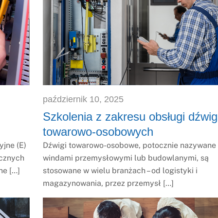
październik
10
,
2025
Szkolenia z zakresu obsługi dźwi
towarowo-osobowych
jne (E)
Dźwigi towarowo-osobowe, potocznie nazywane
ycznych
windami przemysłowymi lub budowlanymi, są
ne […]
stosowane w wielu branżach – od logistyki i
magazynowania, przez przemysł […]