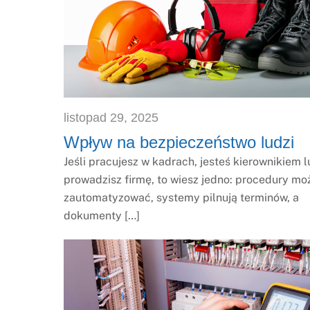
listopad
29
,
2025
Wpływ na bezpieczeństwo ludzi
Jeśli pracujesz w kadrach, jesteś kierownikiem 
prowadzisz firmę, to wiesz jedno: procedury mo
zautomatyzować, systemy pilnują terminów, a
dokumenty […]