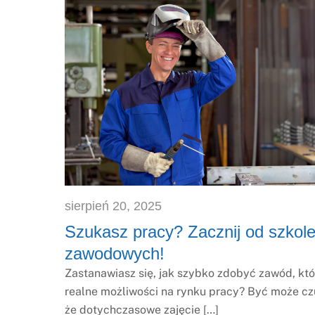
sierpień
20
,
2025
Szukasz pracy? Zacznij od szkol
zawodowych!
Zastanawiasz się, jak szybko zdobyć zawód, któ
realne możliwości na rynku pracy? Być może cz
że dotychczasowe zajęcie […]