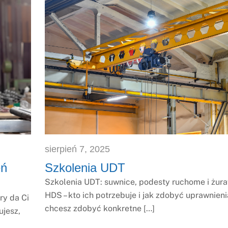
sierpień
7
,
2025
eń
Szkolenia UDT
Szkolenia UDT: suwnice, podesty ruchome i żur
HDS – kto ich potrzebuje i jak zdobyć uprawnienia
ry da Ci
chcesz zdobyć konkretne […]
ujesz,