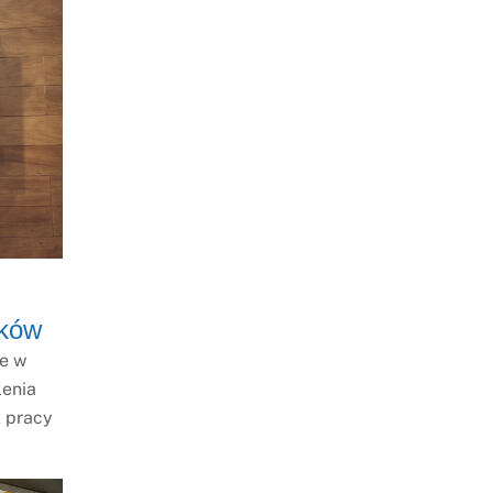
yków
ie w
lenia
 pracy