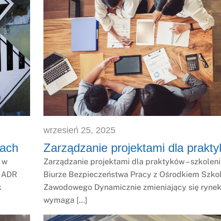
wrzesień
25
,
2025
cach
Zarządzanie projektami dla prakt
 w
Zarządzanie projektami dla praktyków – szkolen
z ADR
Biurze Bezpieczeństwa Pracy z Ośrodkiem Szko
k
Zawodowego Dynamicznie zmieniający się rynek
wymaga […]