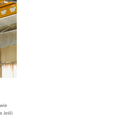
awie
 Jeśli