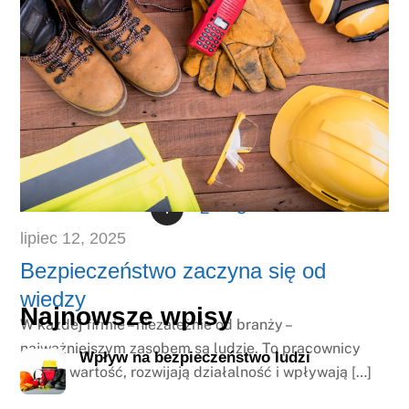
1
2
3
lipiec
12
,
2025
Bezpieczeństwo zaczyna się od
wiedzy
Najnowsze wpisy
W każdej firmie – niezależnie od branży –
najważniejszym zasobem są ludzie. To pracownicy
Wpływ na bezpieczeństwo ludzi
tworzą wartość, rozwijają działalność i wpływają […]