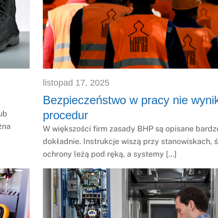
listopad
17
,
2025
Bezpieczeństwo w pracy nie wyni
procedur
lub
żna
W większości firm zasady BHP są opisane bardz
dokładnie. Instrukcje wiszą przy stanowiskach, 
ochrony leżą pod ręką, a systemy […]