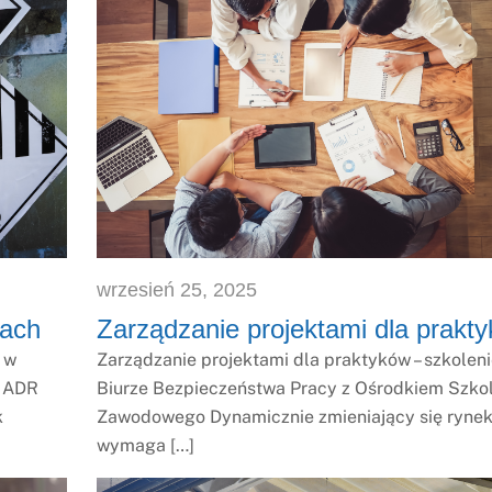
wrzesień
25
,
2025
cach
Zarządzanie projektami dla prakt
 w
Zarządzanie projektami dla praktyków – szkolen
z ADR
Biurze Bezpieczeństwa Pracy z Ośrodkiem Szko
k
Zawodowego Dynamicznie zmieniający się rynek
wymaga […]