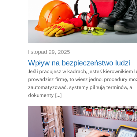
listopad
29
,
2025
Wpływ na bezpieczeństwo ludzi
Jeśli pracujesz w kadrach, jesteś kierownikiem 
prowadzisz firmę, to wiesz jedno: procedury mo
zautomatyzować, systemy pilnują terminów, a
dokumenty […]