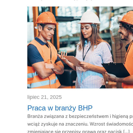
lipiec
21
,
2025
Praca w branży BHP
Branża związana z bezpieczeństwem i higieną p
wciąż zyskuje na znaczeniu. Wzrost świadomości
zmieniające się przepisy prawa oraz nacisk […]