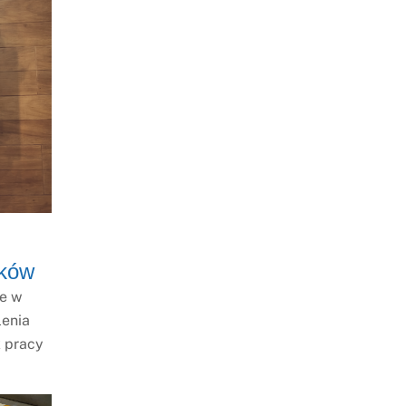
yków
ie w
lenia
 pracy