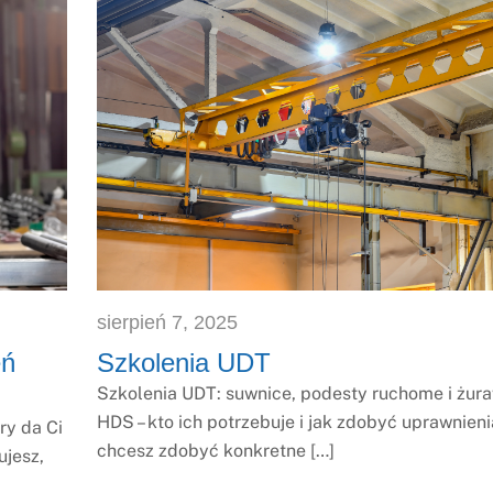
sierpień
7
,
2025
eń
Szkolenia UDT
Szkolenia UDT: suwnice, podesty ruchome i żur
HDS – kto ich potrzebuje i jak zdobyć uprawnienia
ry da Ci
chcesz zdobyć konkretne […]
ujesz,