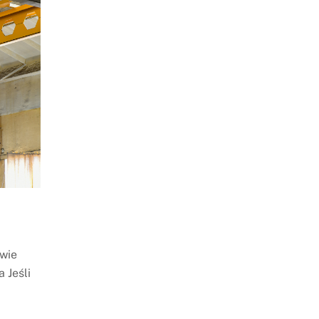
awie
 Jeśli