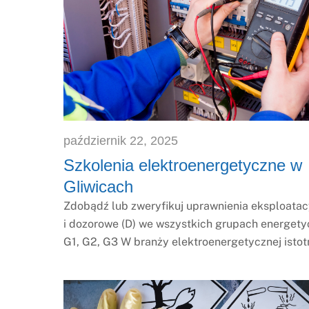
październik
22
,
2025
Szkolenia elektroenergetyczne w
Gliwicach
Zdobądź lub zweryfikuj uprawnienia eksploatacy
i dozorowe (D) we wszystkich grupach energet
G1, G2, G3 W branży elektroenergetycznej istot