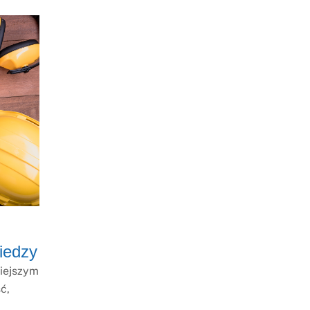
iedzy
niejszym
ć,