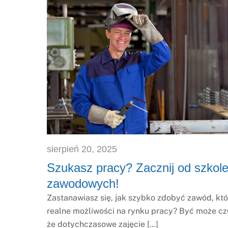
sierpień
20
,
2025
Szukasz pracy? Zacznij od szkol
zawodowych!
Zastanawiasz się, jak szybko zdobyć zawód, któ
realne możliwości na rynku pracy? Być może cz
że dotychczasowe zajęcie […]